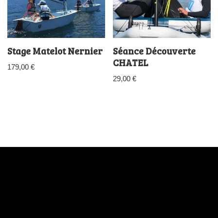
Stage Matelot Nernier
Séance Découverte
CHATEL
179,00
€
29,00
€
École de voile itinérante :
Juliette Routier
- (33) 608985730 -
evi@cdv74.com
Formation :
Jérôme Peter
- (+33) 630848927 -
jerome@cdv74.com
Cycles Sportif et Informations d’ordre générale :
Delphine
Caron:
(+33) 675051540 delphine@cdv74.com