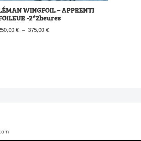
LÉMAN WINGFOIL – APPRENTI
FOILEUR -2*2heures
250,00
€
–
375,00
€
.com