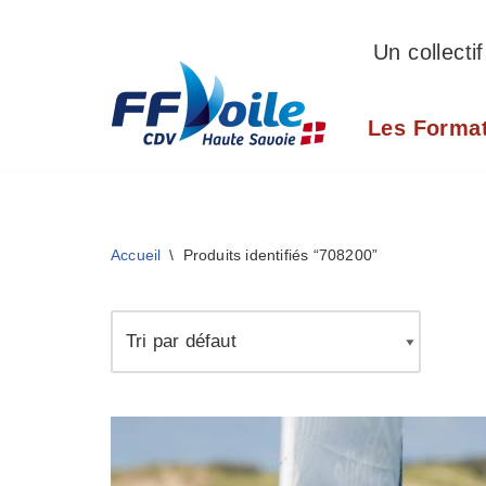
Un collecti
Aller
au
Les Forma
contenu
Accueil
\
Produits identifiés “708200”