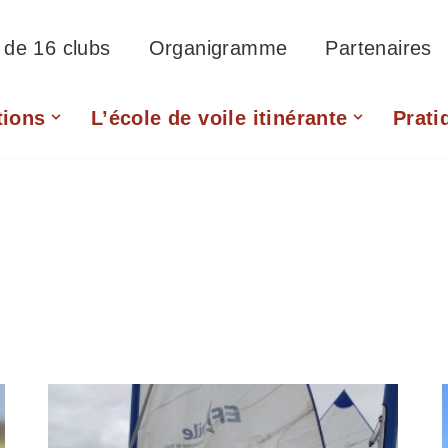
f de 16 clubs
Organigramme
Partenaires
tions
L’école de voile itinérante
Prati