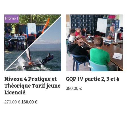
Promo !
Niveau 4 Pratique et
CQP IV partie 2, 3 et 4
Théorique Tarif jeune
380,00
€
Licencié
270,00
€
160,00
€