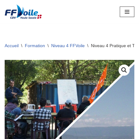
Aller
au
contenu
Accueil
\
Formation
\
Niveau 4 FFVoile
\
Niveau 4 Pratique et Th