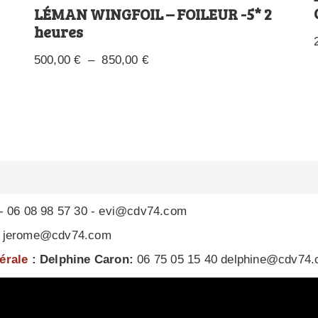
LÉMAN WINGFOIL – FOILEUR -5* 2
heures
500,00
€
–
850,00
€
- 06 08 98 57 30 - evi@cdv74.com
 - jerome@cdv74.com
nérale
: Delphine Caron:
06 75 05 15 40 delphine@cdv74
- (33) 608985730 - evi@cdv74.com