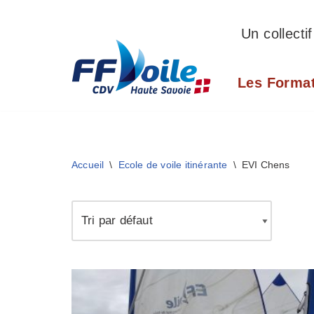
Un collecti
Aller
au
Les Forma
contenu
Accueil
\
Ecole de voile itinérante
\
EVI Chens