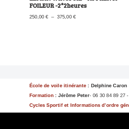
FOILEUR -2*2heures
250,00
€
–
375,00
€
École de voile itinérante
: Delphine Caron
Formation
: Jérôme Peter
- 06 30 84 89 27
Cycles Sportif et Informations d’ordre gé
École de voile itinérante :
Juliette Routier