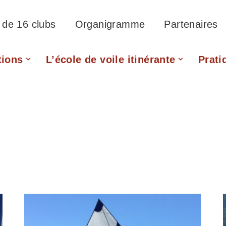
f de 16 clubs
Organigramme
Partenaires
tions
L’école de voile itinérante
Prati