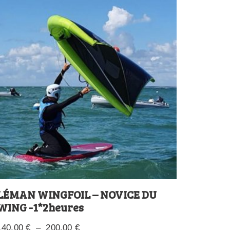
LÉMAN WINGFOIL – NOVICE DU
WING -1*2heures
140,00
€
–
200,00
€