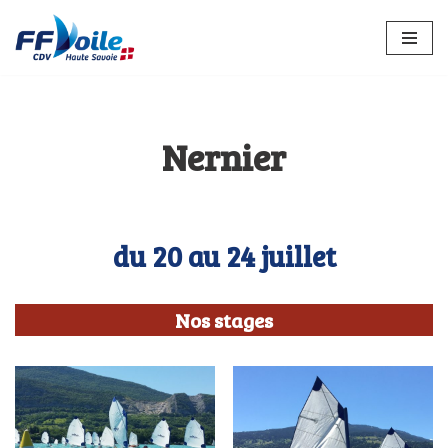
Aller
au
contenu
Nernier
du 20 au 24 juillet
Nos stages