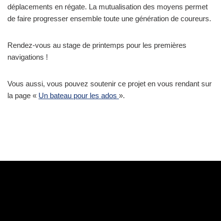
déplacements en régate. La mutualisation des moyens permet
de faire progresser ensemble toute une génération de coureurs.
Rendez-vous au stage de printemps pour les premières
navigations !
Vous aussi, vous pouvez soutenir ce projet en vous rendant sur
la page «
Un bateau pour les ados
».
École de voile itinérante :
Juliette Routier
- (33) 608985730 -
evi@cdv74.com
Formation :
Jérôme Peter
- (+33) 630848927 -
jerome@cdv74.com
Cycles Sportif et Informations d’ordre générale :
Delphine